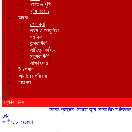
খাদ্য ও পুষ্টি
কৃষি সংবাদ
আরো
খেলাধুলা
তথ্য ও প্রযুক্তি
ধর্ম কথা
জন্মবার্ষিকী
সাহিত্য কবিতা
মৃত্যুবার্ষিকী
সাক্ষাৎকার
ই-পেপার
আমাদের পরিবার
অ্যাপস
ব্রেকিং নিউজ
হামের প্রাদুর্ভাব ঠেকাতে জুনে হামের বিশেষ টিকাদান; টিক
হোম
জাতীয়
,
নেত্রকোনা