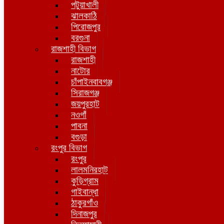
পটুয়াখালী
ঝালকাঠি
পিরোজপুর
বরগুনা
রাজশাহী বিভাগ
রাজশাহী
নাটোর
চাঁপাইনবাবগঞ্জ
সিরাজগঞ্জ
জয়পুরহাট
নওগাঁ
পাবনা
বগুড়া
রংপুর বিভাগ
রংপুর
লালমনিরহাট
কুড়িগ্রাম
গাইবান্ধা
ঠাকুরগাঁও
দিনাজপুর