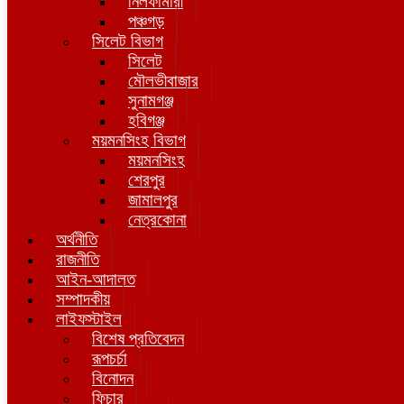
নিলফামারী
পঞ্চগড়
সিলেট বিভাগ
সিলেট
মৌলভীবাজার
সুনামগঞ্জ
হবিগঞ্জ
ময়মনসিংহ বিভাগ
ময়মনসিংহ
শেরপুর
জামালপুর
নেত্রকোনা
অর্থনীতি
রাজনীতি
আইন-আদালত
সম্পাদকীয়
লাইফস্টাইল
বিশেষ প্রতিবেদন
রূপচর্চা
বিনোদন
ফিচার