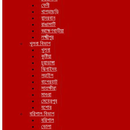
ফেনী
খাগড়াছড়ি
বান্দরবান
রাঙামাটি
ব্রাহ্মণবাড়ীয়া
লক্ষ্মীপুর
খুলনা বিভাগ
খুলনা
কুষ্টিয়া
চুয়াডাঙ্গা
ঝিনাইদহ
নড়াইল
বাগেরহাট
সাতক্ষীরা
মাগুরা
মেহেরপুর
যশোর
বরিশাল বিভাগ
বরিশাল
ভোলা