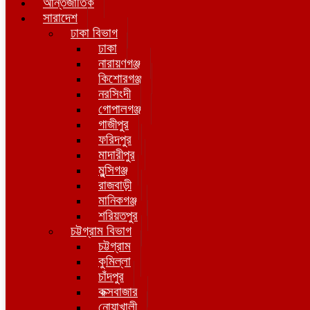
আন্তর্জাতিক
সারাদেশ
ঢাকা বিভাগ
ঢাকা
নারায়ণগঞ্জ
কিশোরগঞ্জ
নরসিংদী
গোপালগঞ্জ
গাজীপুর
ফরিদপুর
মাদারীপুর
মুন্সিগঞ্জ
রাজবাড়ী
মানিকগঞ্জ
শরিয়তপুর
চট্টগ্রাম বিভাগ
চট্টগ্রাম
কুমিল্লা
চাঁদপুর
কক্সবাজার
নোয়াখালী