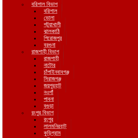
বরিশাল বিভাগ
বরিশাল
ভোলা
পটুয়াখালী
ঝালকাঠি
পিরোজপুর
বরগুনা
রাজশাহী বিভাগ
রাজশাহী
নাটোর
চাঁপাইনবাবগঞ্জ
সিরাজগঞ্জ
জয়পুরহাট
নওগাঁ
পাবনা
বগুড়া
রংপুর বিভাগ
রংপুর
লালমনিরহাট
কুড়িগ্রাম