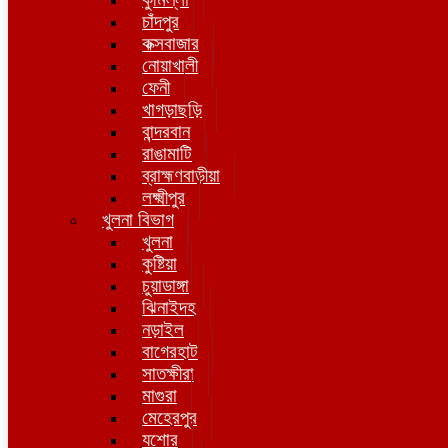
চাঁদপুর
কক্সবাজার
নোয়াখালী
ফেনী
খাগড়াছড়ি
বান্দরবান
রাঙামাটি
ব্রাহ্মণবাড়ীয়া
লক্ষ্মীপুর
খুলনা বিভাগ
খুলনা
কুষ্টিয়া
চুয়াডাঙ্গা
ঝিনাইদহ
নড়াইল
বাগেরহাট
সাতক্ষীরা
মাগুরা
মেহেরপুর
যশোর