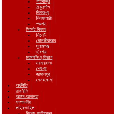
গাইবান্ধা
ঠাকুরগাঁও
দিনাজপুর
নিলফামারী
পঞ্চগড়
সিলেট বিভাগ
সিলেট
মৌলভীবাজার
সুনামগঞ্জ
হবিগঞ্জ
ময়মনসিংহ বিভাগ
ময়মনসিংহ
শেরপুর
জামালপুর
নেত্রকোনা
অর্থনীতি
রাজনীতি
আইন-আদালত
সম্পাদকীয়
লাইফস্টাইল
বিশেষ প্রতিবেদন