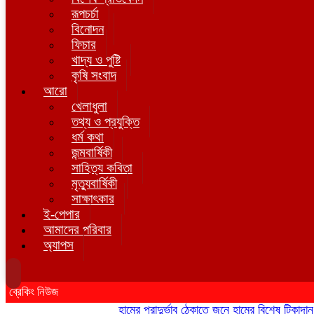
রূপচর্চা
বিনোদন
ফিচার
খাদ্য ও পুষ্টি
কৃষি সংবাদ
আরো
খেলাধুলা
তথ্য ও প্রযুক্তি
ধর্ম কথা
জন্মবার্ষিকী
সাহিত্য কবিতা
মৃত্যুবার্ষিকী
সাক্ষাৎকার
ই-পেপার
আমাদের পরিবার
অ্যাপস
ব্রেকিং নিউজ
হামের প্রাদুর্ভাব ঠেকাতে জুনে হামের বিশেষ টিকাদান; টিক