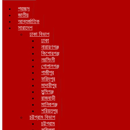
প্রচ্ছদ
জাতীয়
আন্তর্জাতিক
সারাদেশ
ঢাকা বিভাগ
ঢাকা
নারায়ণগঞ্জ
কিশোরগঞ্জ
নরসিংদী
গোপালগঞ্জ
গাজীপুর
ফরিদপুর
মাদারীপুর
মুন্সিগঞ্জ
রাজবাড়ী
মানিকগঞ্জ
শরিয়তপুর
চট্টগ্রাম বিভাগ
চট্টগ্রাম
কুমিল্লা