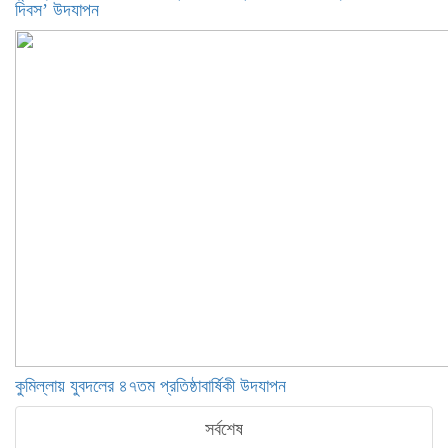
দিবস’ উদযাপন
কুমিল্লায় যুবদলের ৪৭তম প্রতিষ্ঠাবার্ষিকী উদযাপন
সর্বশেষ