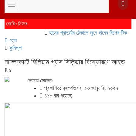
Toggle
navigation
ব্রেকিং নিউজ
হামের প্রাদুর্ভাব ঠেকাতে জুনে হামের বিশেষ টিকাদান; টিকা
হোম
কুমিল্লা
নাঙ্গলকোটে হিলিয়াম গ্যাস সিলিন্ডার বিস্ফোরণে আহত
৪১
নেকবর হোসেন:
প্রকাশিত: বৃহস্পতিবার, ১৩ জানুয়ারি, ২০২২
৪১৮ বার পড়েছে