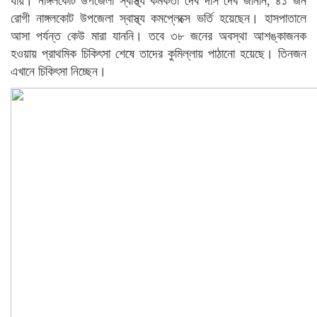
যায়। নাঙ্গলকোট উপজেলা স্বাস্থ্য কর্মকর্তা দেব দাস দেব জানান, ৪১ জন
রোগী নাঙ্গলকোট উপজেলা স্বাস্থ্য কমপ্লেক্সে ভর্তি হয়েছেন। হাসপাতালে
আসা পর্যন্ত কেউ মারা যাননি। তবে ৩৮ জনের অবস্থা আশঙ্কাজনক
হওয়ায় প্রাথমিক চিকিৎসা শেষে তাদের কুমিল্লায় পাঠানো হয়েছে। তিনজন
এখানে চিকিৎসা নিচ্ছেন।