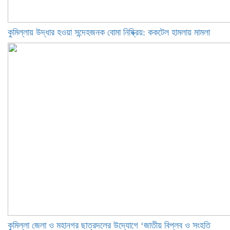
কুমিল্লায় উদ্ধার হওয়া সন্দেহজনক বোমা নিষ্ক্রিয়: ককটেল হামলায় মামলা
কুমিল্লা জেলা ও মহানগর ছাত্রদলের উদ্যোগে ‘জাতীয় বিপ্লব ও সংহতি