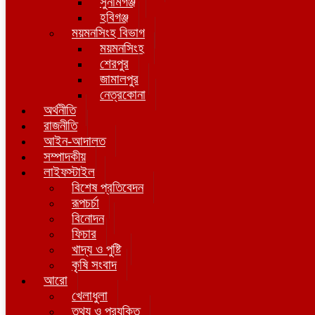
সুনামগঞ্জ
হবিগঞ্জ
ময়মনসিংহ বিভাগ
ময়মনসিংহ
শেরপুর
জামালপুর
নেত্রকোনা
অর্থনীতি
রাজনীতি
আইন-আদালত
সম্পাদকীয়
লাইফস্টাইল
বিশেষ প্রতিবেদন
রূপচর্চা
বিনোদন
ফিচার
খাদ্য ও পুষ্টি
কৃষি সংবাদ
আরো
খেলাধুলা
তথ্য ও প্রযুক্তি