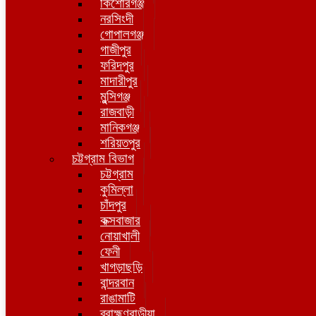
কিশোরগঞ্জ
নরসিংদী
গোপালগঞ্জ
গাজীপুর
ফরিদপুর
মাদারীপুর
মুন্সিগঞ্জ
রাজবাড়ী
মানিকগঞ্জ
শরিয়তপুর
চট্টগ্রাম বিভাগ
চট্টগ্রাম
কুমিল্লা
চাঁদপুর
কক্সবাজার
নোয়াখালী
ফেনী
খাগড়াছড়ি
বান্দরবান
রাঙামাটি
ব্রাহ্মণবাড়ীয়া