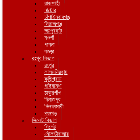
রাজশাহী
নাটোর
চাঁপাইনবাবগঞ্জ
সিরাজগঞ্জ
জয়পুরহাট
নওগাঁ
পাবনা
বগুড়া
রংপুর বিভাগ
রংপুর
লালমনিরহাট
কুড়িগ্রাম
গাইবান্ধা
ঠাকুরগাঁও
দিনাজপুর
নিলফামারী
পঞ্চগড়
সিলেট বিভাগ
সিলেট
মৌলভীবাজার