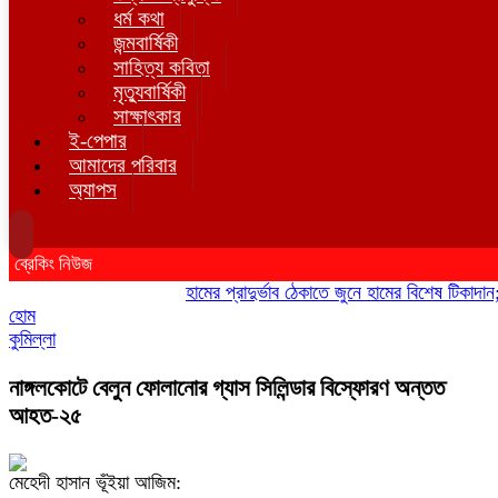
ধর্ম কথা
জন্মবার্ষিকী
সাহিত্য কবিতা
মৃত্যুবার্ষিকী
সাক্ষাৎকার
ই-পেপার
আমাদের পরিবার
অ্যাপস
ব্রেকিং নিউজ
হামের প্রাদুর্ভাব ঠেকাতে জুনে হামের বিশেষ টিকাদান; টিক
হোম
কুমিল্লা
নাঙ্গলকোটে বেলুন ফোলানোর গ্যাস সিলিন্ডার বিস্ফোরণ অন্তত
আহত-২৫
মেহেদী হাসান ভূঁইয়া আজিম: