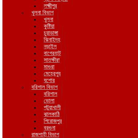
লক্ষ্মীপুর
খুলনা বিভাগ
খুলনা
কুষ্টিয়া
চুয়াডাঙ্গা
ঝিনাইদহ
নড়াইল
বাগেরহাট
সাতক্ষীরা
মাগুরা
মেহেরপুর
যশোর
বরিশাল বিভাগ
বরিশাল
ভোলা
পটুয়াখালী
ঝালকাঠি
পিরোজপুর
বরগুনা
রাজশাহী বিভাগ