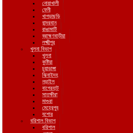
নোয়াখালী
ফেনী
খাগড়াছড়ি
বান্দরবান
রাঙামাটি
ব্রাহ্মণবাড়ীয়া
লক্ষ্মীপুর
খুলনা বিভাগ
খুলনা
কুষ্টিয়া
চুয়াডাঙ্গা
ঝিনাইদহ
নড়াইল
বাগেরহাট
সাতক্ষীরা
মাগুরা
মেহেরপুর
যশোর
বরিশাল বিভাগ
বরিশাল