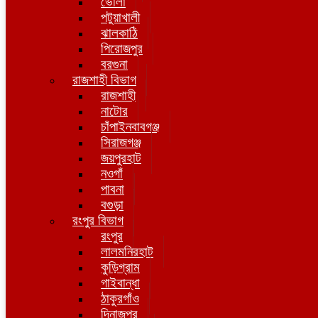
ভোলা
পটুয়াখালী
ঝালকাঠি
পিরোজপুর
বরগুনা
রাজশাহী বিভাগ
রাজশাহী
নাটোর
চাঁপাইনবাবগঞ্জ
সিরাজগঞ্জ
জয়পুরহাট
নওগাঁ
পাবনা
বগুড়া
রংপুর বিভাগ
রংপুর
লালমনিরহাট
কুড়িগ্রাম
গাইবান্ধা
ঠাকুরগাঁও
দিনাজপুর