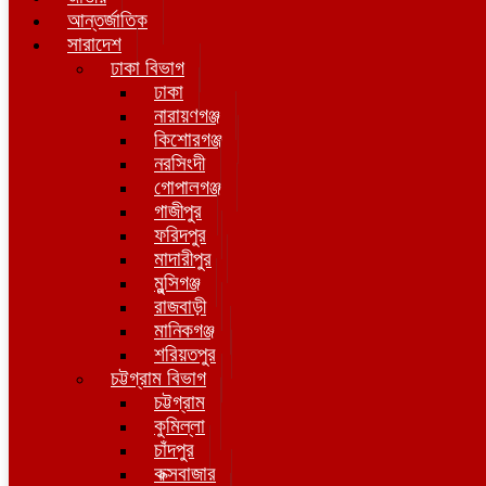
আন্তর্জাতিক
সারাদেশ
ঢাকা বিভাগ
ঢাকা
নারায়ণগঞ্জ
কিশোরগঞ্জ
নরসিংদী
গোপালগঞ্জ
গাজীপুর
ফরিদপুর
মাদারীপুর
মুন্সিগঞ্জ
রাজবাড়ী
মানিকগঞ্জ
শরিয়তপুর
চট্টগ্রাম বিভাগ
চট্টগ্রাম
কুমিল্লা
চাঁদপুর
কক্সবাজার