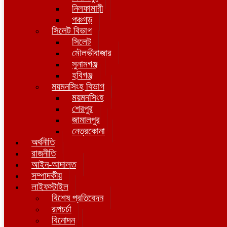
নিলফামারী
পঞ্চগড়
সিলেট বিভাগ
সিলেট
মৌলভীবাজার
সুনামগঞ্জ
হবিগঞ্জ
ময়মনসিংহ বিভাগ
ময়মনসিংহ
শেরপুর
জামালপুর
নেত্রকোনা
অর্থনীতি
রাজনীতি
আইন-আদালত
সম্পাদকীয়
লাইফস্টাইল
বিশেষ প্রতিবেদন
রূপচর্চা
বিনোদন