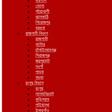
বরিশাল
ভোলা
পটুয়াখালী
ঝালকাঠি
পিরোজপুর
বরগুনা
রাজশাহী বিভাগ
রাজশাহী
নাটোর
চাঁপাইনবাবগঞ্জ
সিরাজগঞ্জ
জয়পুরহাট
নওগাঁ
পাবনা
বগুড়া
রংপুর বিভাগ
রংপুর
লালমনিরহাট
কুড়িগ্রাম
গাইবান্ধা
ঠাকুরগাঁও