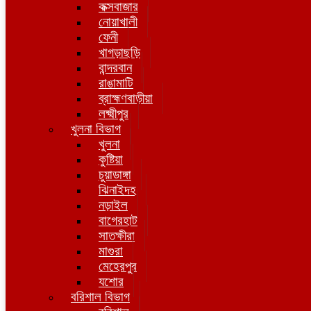
কক্সবাজার
নোয়াখালী
ফেনী
খাগড়াছড়ি
বান্দরবান
রাঙামাটি
ব্রাহ্মণবাড়ীয়া
লক্ষ্মীপুর
খুলনা বিভাগ
খুলনা
কুষ্টিয়া
চুয়াডাঙ্গা
ঝিনাইদহ
নড়াইল
বাগেরহাট
সাতক্ষীরা
মাগুরা
মেহেরপুর
যশোর
বরিশাল বিভাগ