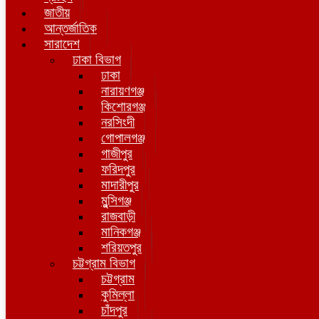
জাতীয়
আন্তর্জাতিক
সারাদেশ
ঢাকা বিভাগ
ঢাকা
নারায়ণগঞ্জ
কিশোরগঞ্জ
নরসিংদী
গোপালগঞ্জ
গাজীপুর
ফরিদপুর
মাদারীপুর
মুন্সিগঞ্জ
রাজবাড়ী
মানিকগঞ্জ
শরিয়তপুর
চট্টগ্রাম বিভাগ
চট্টগ্রাম
কুমিল্লা
চাঁদপুর