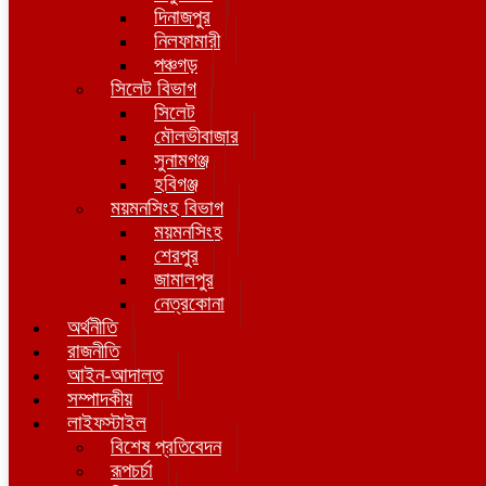
দিনাজপুর
নিলফামারী
পঞ্চগড়
সিলেট বিভাগ
সিলেট
মৌলভীবাজার
সুনামগঞ্জ
হবিগঞ্জ
ময়মনসিংহ বিভাগ
ময়মনসিংহ
শেরপুর
জামালপুর
নেত্রকোনা
অর্থনীতি
রাজনীতি
আইন-আদালত
সম্পাদকীয়
লাইফস্টাইল
বিশেষ প্রতিবেদন
রূপচর্চা