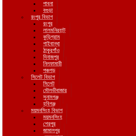
পাবনা
বগুড়া
রংপুর বিভাগ
রংপুর
লালমনিরহাট
কুড়িগ্রাম
গাইবান্ধা
ঠাকুরগাঁও
দিনাজপুর
নিলফামারী
পঞ্চগড়
সিলেট বিভাগ
সিলেট
মৌলভীবাজার
সুনামগঞ্জ
হবিগঞ্জ
ময়মনসিংহ বিভাগ
ময়মনসিংহ
শেরপুর
জামালপুর