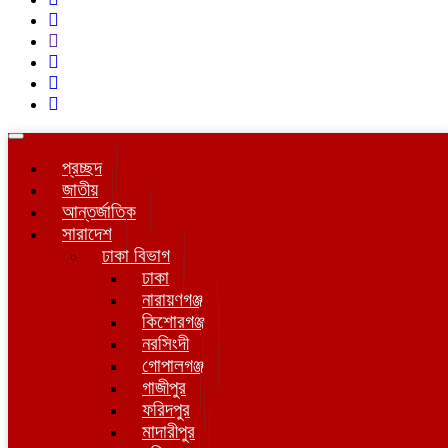
Toggle
navigation
প্রচ্ছদ
জাতীয়
আন্তর্জাতিক
সারাদেশ
ঢাকা বিভাগ
ঢাকা
নারায়ণগঞ্জ
কিশোরগঞ্জ
নরসিংদী
গোপালগঞ্জ
গাজীপুর
ফরিদপুর
মাদারীপুর