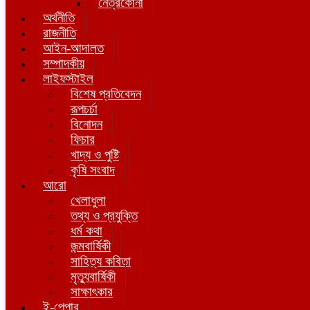
নেত্রকোনা
অর্থনীতি
রাজনীতি
আইন-আদালত
সম্পাদকীয়
লাইফস্টাইল
বিশেষ প্রতিবেদন
রূপচর্চা
বিনোদন
ফিচার
খাদ্য ও পুষ্টি
কৃষি সংবাদ
আরো
খেলাধুলা
তথ্য ও প্রযুক্তি
ধর্ম কথা
জন্মবার্ষিকী
সাহিত্য কবিতা
মৃত্যুবার্ষিকী
সাক্ষাৎকার
ই-পেপার