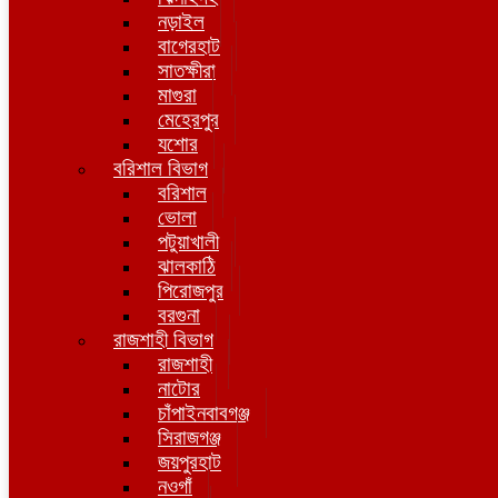
নড়াইল
বাগেরহাট
সাতক্ষীরা
মাগুরা
মেহেরপুর
যশোর
বরিশাল বিভাগ
বরিশাল
ভোলা
পটুয়াখালী
ঝালকাঠি
পিরোজপুর
বরগুনা
রাজশাহী বিভাগ
রাজশাহী
নাটোর
চাঁপাইনবাবগঞ্জ
সিরাজগঞ্জ
জয়পুরহাট
নওগাঁ