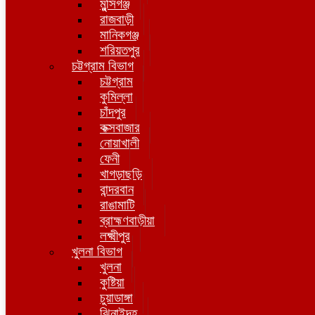
মুন্সিগঞ্জ
রাজবাড়ী
মানিকগঞ্জ
শরিয়তপুর
চট্টগ্রাম বিভাগ
চট্টগ্রাম
কুমিল্লা
চাঁদপুর
কক্সবাজার
নোয়াখালী
ফেনী
খাগড়াছড়ি
বান্দরবান
রাঙামাটি
ব্রাহ্মণবাড়ীয়া
লক্ষ্মীপুর
খুলনা বিভাগ
খুলনা
কুষ্টিয়া
চুয়াডাঙ্গা
ঝিনাইদহ