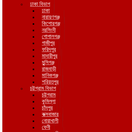
ঢাকা বিভাগ
ঢাকা
নারায়ণগঞ্জ
কিশোরগঞ্জ
নরসিংদী
গোপালগঞ্জ
গাজীপুর
ফরিদপুর
মাদারীপুর
মুন্সিগঞ্জ
রাজবাড়ী
মানিকগঞ্জ
শরিয়তপুর
চট্টগ্রাম বিভাগ
চট্টগ্রাম
কুমিল্লা
চাঁদপুর
কক্সবাজার
নোয়াখালী
ফেনী