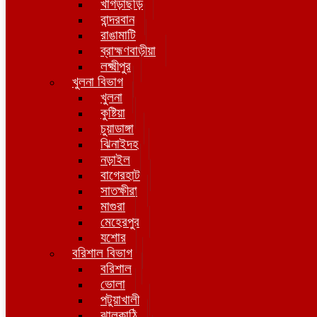
খাগড়াছড়ি
বান্দরবান
রাঙামাটি
ব্রাহ্মণবাড়ীয়া
লক্ষ্মীপুর
খুলনা বিভাগ
খুলনা
কুষ্টিয়া
চুয়াডাঙ্গা
ঝিনাইদহ
নড়াইল
বাগেরহাট
সাতক্ষীরা
মাগুরা
মেহেরপুর
যশোর
বরিশাল বিভাগ
বরিশাল
ভোলা
পটুয়াখালী
ঝালকাঠি