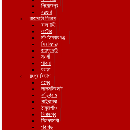
পিরোজপুর
বরগুনা
রাজশাহী বিভাগ
রাজশাহী
নাটোর
চাঁপাইনবাবগঞ্জ
সিরাজগঞ্জ
জয়পুরহাট
নওগাঁ
পাবনা
বগুড়া
রংপুর বিভাগ
রংপুর
লালমনিরহাট
কুড়িগ্রাম
গাইবান্ধা
ঠাকুরগাঁও
দিনাজপুর
নিলফামারী
পঞ্চগড়