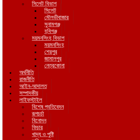
সিলেট বিভাগ
সিলেট
মৌলভীবাজার
সুনামগঞ্জ
হবিগঞ্জ
ময়মনসিংহ বিভাগ
ময়মনসিংহ
শেরপুর
জামালপুর
নেত্রকোনা
অর্থনীতি
রাজনীতি
আইন-আদালত
সম্পাদকীয়
লাইফস্টাইল
বিশেষ প্রতিবেদন
রূপচর্চা
বিনোদন
ফিচার
খাদ্য ও পুষ্টি