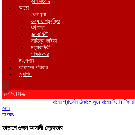
কৃষি সংবাদ
আরো
খেলাধুলা
তথ্য ও প্রযুক্তি
ধর্ম কথা
জন্মবার্ষিকী
সাহিত্য কবিতা
মৃত্যুবার্ষিকী
সাক্ষাৎকার
ই-পেপার
আমাদের পরিবার
অ্যাপস
ব্রেকিং নিউজ
হামের প্রাদুর্ভাব ঠেকাতে জুনে হামের বিশেষ টিকাদান; টি
হোম
অপরাধ
তাড়াশে ৬জন আসামী গ্রেফতার