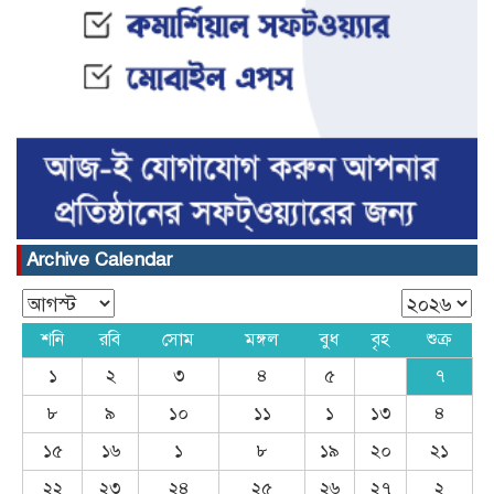
Archive Calendar
ঝড়ো হাওয়াসহ বজ্রবৃষ্টির আভাস ১৫
শনি
রবি
সোম
মঙ্গল
বুধ
বৃহ
শুক্র
জেলায়
১
২
৩
৪
৫
৭
৮
৯
১০
১১
১
১৩
৪
১৫
১৬
১
৮
১৯
২০
২১
২২
২৩
২৪
২৫
২৬
২৭
২