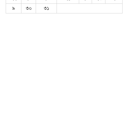
৯
৩০
৩১