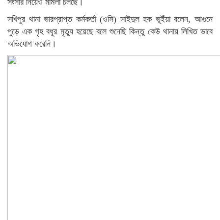
সংসার নিয়েও মামলা চলছে।
সখিপুর থানা ভারপ্রাপ্ত কর্মকর্তা (ওসি) সাইদুল হক ভূ্ইঁয়া বলেন, আগুনে
পুড়ে এক গৃহ বধূর মৃত্যু হয়েছে বলে শুনেছি কিন্তু কেউ থানায় লিখিত ভাবে
অভিযোগ করেনি।