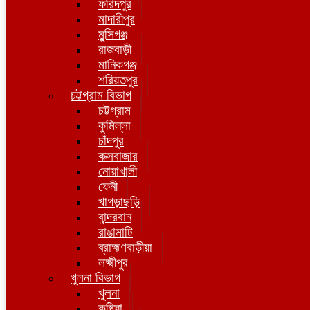
ফরিদপুর
মাদারীপুর
মুন্সিগঞ্জ
রাজবাড়ী
মানিকগঞ্জ
শরিয়তপুর
চট্টগ্রাম বিভাগ
চট্টগ্রাম
কুমিল্লা
চাঁদপুর
কক্সবাজার
নোয়াখালী
ফেনী
খাগড়াছড়ি
বান্দরবান
রাঙামাটি
ব্রাহ্মণবাড়ীয়া
লক্ষ্মীপুর
খুলনা বিভাগ
খুলনা
কুষ্টিয়া