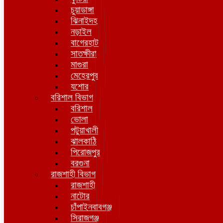
চুয়াডাঙ্গা
ঝিনাইদহ
নড়াইল
বাগেরহাট
সাতক্ষীরা
মাগুরা
মেহেরপুর
যশোর
বরিশাল বিভাগ
বরিশাল
ভোলা
পটুয়াখালী
ঝালকাঠি
পিরোজপুর
বরগুনা
রাজশাহী বিভাগ
রাজশাহী
নাটোর
চাঁপাইনবাবগঞ্জ
সিরাজগঞ্জ