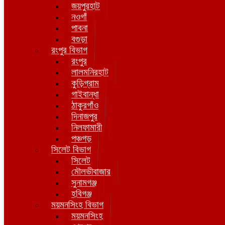
জয়পুরহাট
নওগাঁ
পাবনা
বগুড়া
রংপুর বিভাগ
রংপুর
লালমনিরহাট
কুড়িগ্রাম
গাইবান্ধা
ঠাকুরগাঁও
দিনাজপুর
নিলফামারী
পঞ্চগড়
সিলেট বিভাগ
সিলেট
মৌলভীবাজার
সুনামগঞ্জ
হবিগঞ্জ
ময়মনসিংহ বিভাগ
ময়মনসিংহ