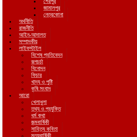
শেরপুর
জামালপুর
নেত্রকোনা
অর্থনীতি
রাজনীতি
আইন-আদালত
সম্পাদকীয়
লাইফস্টাইল
বিশেষ প্রতিবেদন
রূপচর্চা
বিনোদন
ফিচার
খাদ্য ও পুষ্টি
কৃষি সংবাদ
আরো
খেলাধুলা
তথ্য ও প্রযুক্তি
ধর্ম কথা
জন্মবার্ষিকী
সাহিত্য কবিতা
মৃত্যুবার্ষিকী