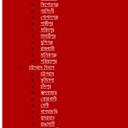
কিশোরগঞ্জ
নরসিংদী
গোপালগঞ্জ
গাজীপুর
ফরিদপুর
মাদারীপুর
মুন্সিগঞ্জ
রাজবাড়ী
মানিকগঞ্জ
শরিয়তপুর
চট্টগ্রাম বিভাগ
চট্টগ্রাম
কুমিল্লা
চাঁদপুর
কক্সবাজার
নোয়াখালী
ফেনী
খাগড়াছড়ি
বান্দরবান
রাঙামাটি