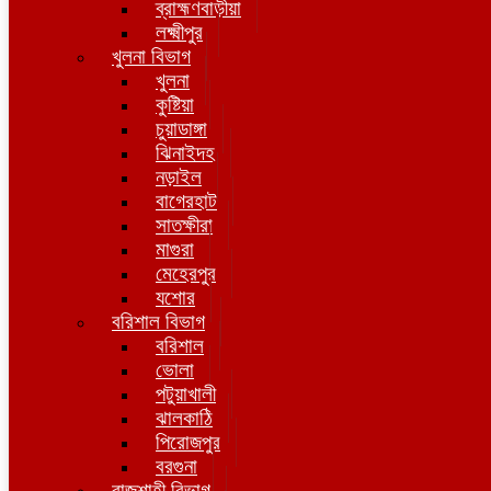
ব্রাহ্মণবাড়ীয়া
লক্ষ্মীপুর
খুলনা বিভাগ
খুলনা
কুষ্টিয়া
চুয়াডাঙ্গা
ঝিনাইদহ
নড়াইল
বাগেরহাট
সাতক্ষীরা
মাগুরা
মেহেরপুর
যশোর
বরিশাল বিভাগ
বরিশাল
ভোলা
পটুয়াখালী
ঝালকাঠি
পিরোজপুর
বরগুনা
রাজশাহী বিভাগ