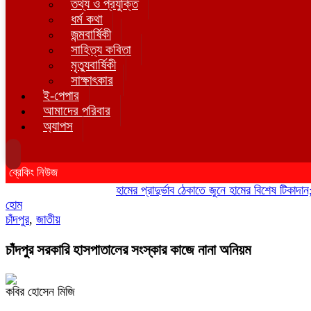
তথ্য ও প্রযুক্তি
ধর্ম কথা
জন্মবার্ষিকী
সাহিত্য কবিতা
মৃত্যুবার্ষিকী
সাক্ষাৎকার
ই-পেপার
আমাদের পরিবার
অ্যাপস
ব্রেকিং নিউজ
হামের প্রাদুর্ভাব ঠেকাতে জুনে হামের বিশেষ টিকাদান; টিক
হোম
চাঁদপুর
,
জাতীয়
চাঁদপুর সরকারি হাসপাতালের সংস্কার কাজে নানা অনিয়ম
কবির হোসেন মিজি