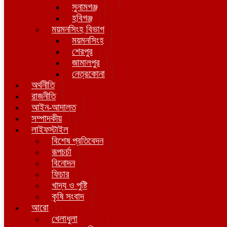
সুনামগঞ্জ
হবিগঞ্জ
ময়মনসিংহ বিভাগ
ময়মনসিংহ
শেরপুর
জামালপুর
নেত্রকোনা
অর্থনীতি
রাজনীতি
আইন-আদালত
সম্পাদকীয়
লাইফস্টাইল
বিশেষ প্রতিবেদন
রূপচর্চা
বিনোদন
ফিচার
খাদ্য ও পুষ্টি
কৃষি সংবাদ
আরো
খেলাধুলা