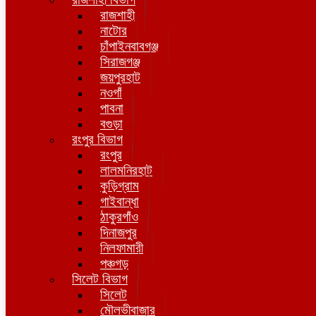
রাজশাহী
নাটোর
চাঁপাইনবাবগঞ্জ
সিরাজগঞ্জ
জয়পুরহাট
নওগাঁ
পাবনা
বগুড়া
রংপুর বিভাগ
রংপুর
লালমনিরহাট
কুড়িগ্রাম
গাইবান্ধা
ঠাকুরগাঁও
দিনাজপুর
নিলফামারী
পঞ্চগড়
সিলেট বিভাগ
সিলেট
মৌলভীবাজার