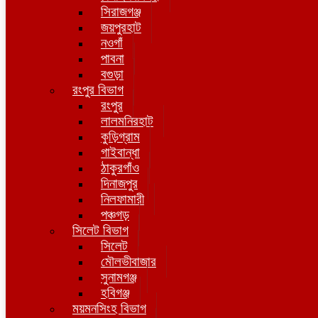
সিরাজগঞ্জ
জয়পুরহাট
নওগাঁ
পাবনা
বগুড়া
রংপুর বিভাগ
রংপুর
লালমনিরহাট
কুড়িগ্রাম
গাইবান্ধা
ঠাকুরগাঁও
দিনাজপুর
নিলফামারী
পঞ্চগড়
সিলেট বিভাগ
সিলেট
মৌলভীবাজার
সুনামগঞ্জ
হবিগঞ্জ
ময়মনসিংহ বিভাগ