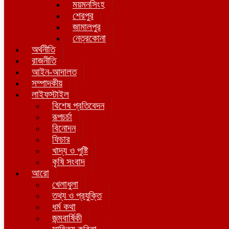
ময়মনসিংহ
শেরপুর
জামালপুর
নেত্রকোনা
অর্থনীতি
রাজনীতি
আইন-আদালত
সম্পাদকীয়
লাইফস্টাইল
বিশেষ প্রতিবেদন
রূপচর্চা
বিনোদন
ফিচার
খাদ্য ও পুষ্টি
কৃষি সংবাদ
আরো
খেলাধুলা
তথ্য ও প্রযুক্তি
ধর্ম কথা
জন্মবার্ষিকী