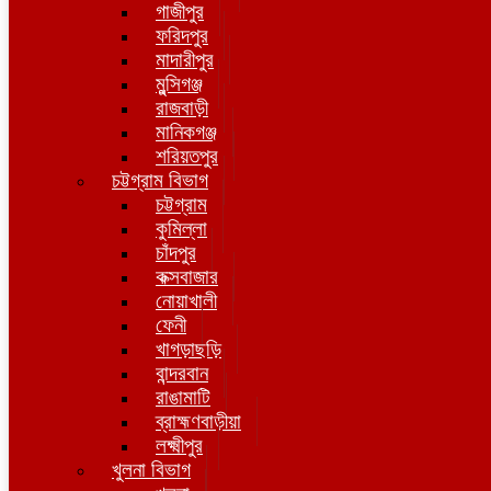
গাজীপুর
ফরিদপুর
মাদারীপুর
মুন্সিগঞ্জ
রাজবাড়ী
মানিকগঞ্জ
শরিয়তপুর
চট্টগ্রাম বিভাগ
চট্টগ্রাম
কুমিল্লা
চাঁদপুর
কক্সবাজার
নোয়াখালী
ফেনী
খাগড়াছড়ি
বান্দরবান
রাঙামাটি
ব্রাহ্মণবাড়ীয়া
লক্ষ্মীপুর
খুলনা বিভাগ