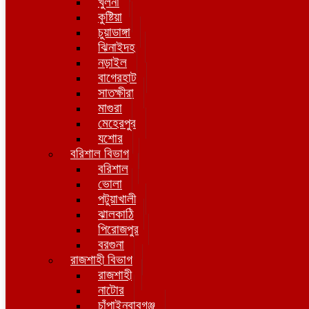
খুলনা
কুষ্টিয়া
চুয়াডাঙ্গা
ঝিনাইদহ
নড়াইল
বাগেরহাট
সাতক্ষীরা
মাগুরা
মেহেরপুর
যশোর
বরিশাল বিভাগ
বরিশাল
ভোলা
পটুয়াখালী
ঝালকাঠি
পিরোজপুর
বরগুনা
রাজশাহী বিভাগ
রাজশাহী
নাটোর
চাঁপাইনবাবগঞ্জ