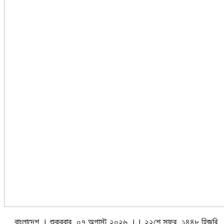
বাংলাদেশ । শুক্রবার, ০৭ অগাস্ট ২০২৬ ।। ২২শে সফর, ১৪৪৮ হিজরি