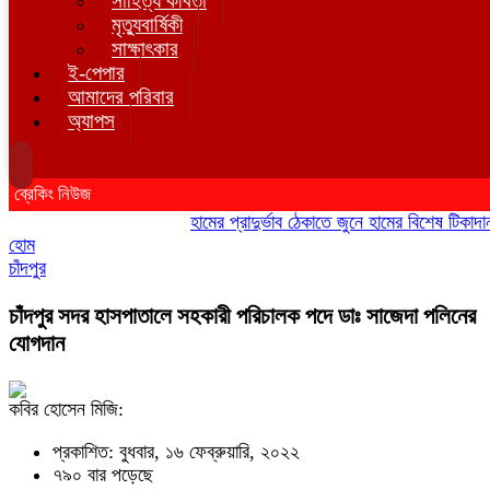
সাহিত্য কবিতা
মৃত্যুবার্ষিকী
সাক্ষাৎকার
ই-পেপার
আমাদের পরিবার
অ্যাপস
ব্রেকিং নিউজ
হামের প্রাদুর্ভাব ঠেকাতে জুনে হামের বিশেষ টিকাদান; টি
হোম
চাঁদপুর
চাঁদপুর সদর হাসপাতালে সহকারী পরিচালক পদে ডাঃ সাজেদা পলিনের
যোগদান
কবির হোসেন মিজি:
প্রকাশিত: বুধবার, ১৬ ফেব্রুয়ারি, ২০২২
৭৯০ বার পড়েছে