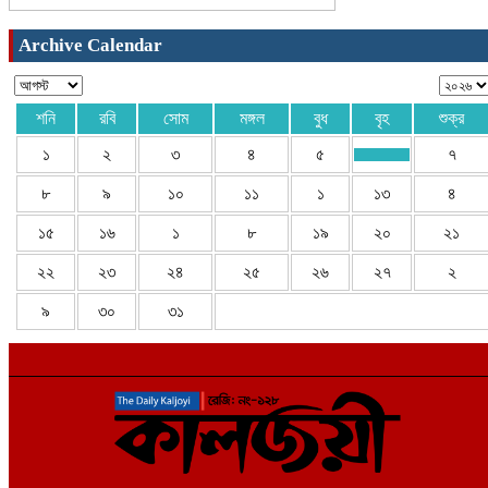
Archive Calendar
শনি
রবি
সোম
মঙ্গল
বুধ
বৃহ
শুক্র
১
২
৩
৪
৫
৭
৮
৯
১০
১১
১
১৩
৪
১৫
১৬
১
৮
১৯
২০
২১
২২
২৩
২৪
২৫
২৬
২৭
২
৯
৩০
৩১