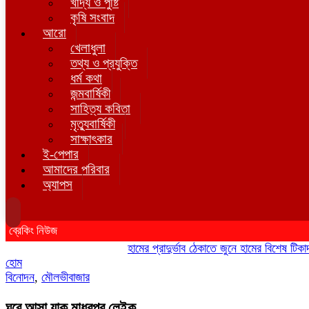
খাদ্য ও পুষ্টি
কৃষি সংবাদ
আরো
খেলাধুলা
তথ্য ও প্রযুক্তি
ধর্ম কথা
জন্মবার্ষিকী
সাহিত্য কবিতা
মৃত্যুবার্ষিকী
সাক্ষাৎকার
ই-পেপার
আমাদের পরিবার
অ্যাপস
ব্রেকিং নিউজ
হামের প্রাদুর্ভাব ঠেকাতে জুনে হামের বিশেষ টিকাদান; 
হোম
বিনোদন
,
মৌলভীবাজার
ঘুরে আসা যাক মাধবপুর লেইক