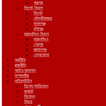
পঞ্চগড়
সিলেট বিভাগ
সিলেট
মৌলভীবাজার
সুনামগঞ্জ
হবিগঞ্জ
ময়মনসিংহ বিভাগ
ময়মনসিংহ
শেরপুর
জামালপুর
নেত্রকোনা
অর্থনীতি
রাজনীতি
আইন-আদালত
সম্পাদকীয়
লাইফস্টাইল
বিশেষ প্রতিবেদন
রূপচর্চা
বিনোদন
ফিচার