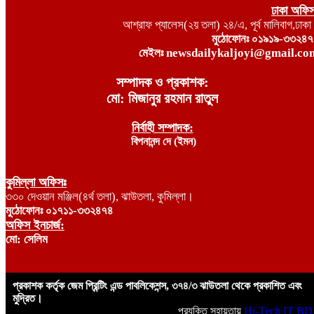
ঢাকা অফি
আশ্রাফ প্যালেস(২য় তলা) ২৪/এ, পূর্ব মালিবাগ,ঢাক
মুঠোফোনঃ ০১৯১৯-৩৩২৪৭
মেইলঃ newsdailykaljoyi@gmail.co
সম্পাদক ও প্রকাশক:
মো: মিজানুর রহমান রাতুল
নির্বাহী সম্পাদক:
বিপনানন্দ দে (ইমন)
কুমিল্লা অফিসঃ
৩৩০ দেওয়ান মঞ্জিল(৪র্থ তলা), ঝাউতলা, কুমিল্লা।
মুঠোফোনঃ ০১৭১১-৩৩২৪৭৪
অফিস ইনচার্জ:
মো: সেলিম
প্রকাশক কর্তৃক জেম প্রিন্টিং এন্ড পাবলিকেশন্স, ৩৭৪/৩ ঝাউতলা থেকে প্রকাশিত এবং
মুদ্রিত।
প্রযুক্তি সহায়তায়
Hi-Tech IT BD