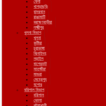
ফেনী
খাগড়াছড়ি
বান্দরবান
রাঙামাটি
ব্রাহ্মণবাড়ীয়া
লক্ষ্মীপুর
খুলনা বিভাগ
খুলনা
কুষ্টিয়া
চুয়াডাঙ্গা
ঝিনাইদহ
নড়াইল
বাগেরহাট
সাতক্ষীরা
মাগুরা
মেহেরপুর
যশোর
বরিশাল বিভাগ
বরিশাল
ভোলা
পটুয়াখালী