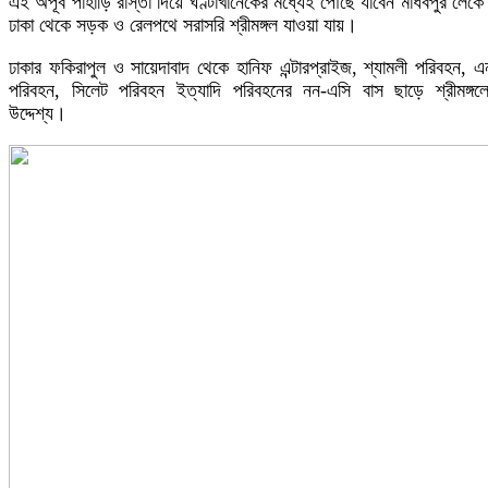
এই অপূর্ব পাহাড়ি রাস্তা দিয়ে ঘণ্টাখানেকের মধ্যেই পৌঁছে যাবেন মাধবপুর লেক
ঢাকা থেকে সড়ক ও রেলপথে সরাসরি শ্রীমঙ্গল যাওয়া যায়।
ঢাকার ফকিরাপুল ও সায়েদাবাদ থেকে হানিফ এন্টারপ্রাইজ, শ্যামলী পরিবহন, এ
পরিবহন, সিলেট পরিবহন ইত্যাদি পরিবহনের নন-এসি বাস ছাড়ে শ্রীমঙ্গল
উদ্দেশ্য।