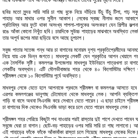
মাঝে একঝাঁক পাখি আপনাকে আমন্ত্রণ জানাবে তাদের সুরের মূর্ছনা দিয়ে।
ছবির মতো সুন্দর সারি সারি চা গাছ বুকে নিয়ে দাঁড়িয়ে উঁচু উঁচু টিলা, গাঢ় সব
পাহাড় আর মাথার ওপর সুনীল আকাশ। লেকের স্বচ্ছ নীলাভ জলে আকাশ
প্রতিবিম্ব আর ফুটে থাকা অসংখ্য শাপলা-শালুকের অলংকরণ যেন শিল্পীর কল্পন
রঙে আঁকা কোনো নিখুঁত ছবি। চারদিকে সুউচ্চ পাহাড়ের মাঝখানে অবস্থিত লেক
তার অপূর্ব রূপের মায়া ছড়িয়ে বসে আছে চুপচাপ।
সবুজ পাতার সতেজ গন্ধ আর চা বাগানের মনোরম দৃশ্য প্রকৃতিপ্রেমীদের আনম
নিয়ে যায় এক ভিন্ন জগতে। মাধবপুর লেকটি যেন প্রকৃতির আপন খেয়ালে গ
এক নৈসর্গিক সৃষ্টি। কমলগঞ্জ উপজেলার মাধবপুর ইউনিয়নে পাত্রখলা চা বাগা
লেকটির অবস্থান। এটি মৌলভীবাজার শহর থেকে ৪০ কিলোমিটার দক্ষিণে
শ্রীমঙ্গল থেকে ১০ কি‍লোমিটার পূর্বে অবস্থিত।
মাধবপুর লেকে যেতে হলে আপনাকে প্রথমে শ্রীমঙ্গল বা কমলগঞ্জ আসতে হব
এরপর কমলগঞ্জের ভানুগাছ চৌমোহনা থেকে মাধবপুর লেক। আপনি ব্যক্তি
গাড়ি বা বাসে অথবা সিএনজি করে সেখানে যেতে পারেন। এ ছাড়া চাইলে শ্রীমঙ্
চা বাগানের দিক থেকেও সিএনজি ভাড়া করে চলে যেতে পারেন মাধবপুর লেক।
শ্রীমঙ্গল শহর পেরিয়ে কিছুটা পথ যাওয়ার পরই রাস্তার দুই পাশে দেখতে পাবেন 
সবুজে ঘেরা চা বাগান। ছোট-বড় পাহাড়ের ওপর সারি সারি চা গাছ লাগানো। 
এই পাহাড়ের ফাঁকে ফাঁকে আঁকাবাঁকা রাস্তা চলে গিয়েছে মাধবপুর লেকের দিক