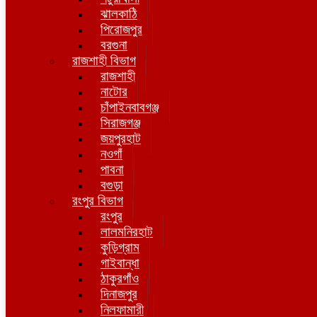
ঝালকাঠি
পিরোজপুর
বরগুনা
রাজশাহী বিভাগ
রাজশাহী
নাটোর
চাঁপাইনবাবগঞ্জ
সিরাজগঞ্জ
জয়পুরহাট
নওগাঁ
পাবনা
বগুড়া
রংপুর বিভাগ
রংপুর
লালমনিরহাট
কুড়িগ্রাম
গাইবান্ধা
ঠাকুরগাঁও
দিনাজপুর
নিলফামারী