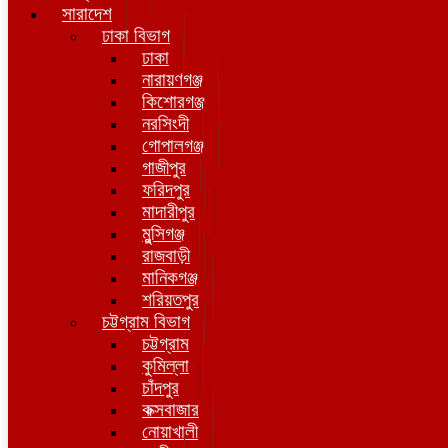
সারাদেশ
ঢাকা বিভাগ
ঢাকা
নারায়ণগঞ্জ
কিশোরগঞ্জ
নরসিংদী
গোপালগঞ্জ
গাজীপুর
ফরিদপুর
মাদারীপুর
মুন্সিগঞ্জ
রাজবাড়ী
মানিকগঞ্জ
শরিয়তপুর
চট্টগ্রাম বিভাগ
চট্টগ্রাম
কুমিল্লা
চাঁদপুর
কক্সবাজার
নোয়াখালী