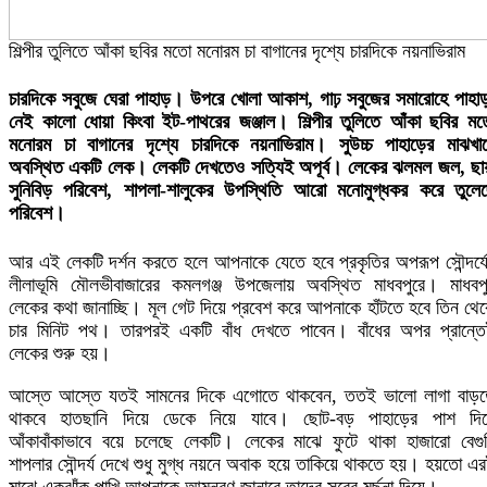
শিল্পীর তুলিতে আঁকা ছবির মতো মনোরম চা বাগানের দৃশ্যে চারদিকে নয়নাভিরাম
চারদিকে সবুজে ঘেরা পাহাড়। উপরে খোলা আকাশ, গাঢ় সবুজের সমারোহে পাহা
নেই কালো ধোয়া কিংবা ইট-পাথরের জঞ্জাল। শিল্পীর তুলিতে আঁকা ছবির ম
মনোরম চা বাগানের দৃশ্যে চারদিকে নয়নাভিরাম। সুউচ্চ পাহাড়ের মাঝখা
অবস্থিত একটি লেক। লেকটি দেখতেও সত্যিই অপূর্ব। লেকের ঝলমল জল, ছা
সুনিবিড় পরিবেশ, শাপলা-শালুকের উপস্থিতি আরো মনোমুগ্ধকর করে তুলে
পরিবেশ।
আর এই লেকটি দর্শন করতে হলে আপনাকে যেতে হবে প্রকৃতির অপরূপ সৌন্দর্য
লীলাভূমি মৌলভীবাজারের কমলগঞ্জ উপজেলায় অবস্থিত মাধবপুরে। মাধবপ
লেকের কথা জানাচ্ছি। মূল গেট দিয়ে প্রবেশ করে আপনাকে হাঁটতে হবে তিন থে
চার মিনিট পথ। তারপরই একটি বাঁধ দেখতে পাবেন। বাঁধের অপর প্রান্ত
লেকের শুরু হয়।
আস্তে আস্তে যতই সামনের দিকে এগোতে থাকবেন, ততই ভালো লাগা বাড়
থাকবে হাতছানি দিয়ে ডেকে নিয়ে যাবে। ছোট-বড় পাহাড়ের পাশ দি
আঁকাবাঁকাভাবে বয়ে চলেছে লেকটি। লেকের মাঝে ফুটে থাকা হাজারো বেগু
শাপলার সৌন্দর্য দেখে শুধু মুগ্ধ নয়নে অবাক হয়ে তাকিয়ে থাকতে হয়। হয়তো এ