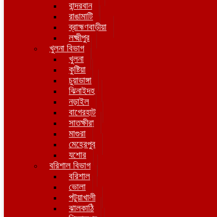
বান্দরবান
রাঙামাটি
ব্রাহ্মণবাড়ীয়া
লক্ষ্মীপুর
খুলনা বিভাগ
খুলনা
কুষ্টিয়া
চুয়াডাঙ্গা
ঝিনাইদহ
নড়াইল
বাগেরহাট
সাতক্ষীরা
মাগুরা
মেহেরপুর
যশোর
বরিশাল বিভাগ
বরিশাল
ভোলা
পটুয়াখালী
ঝালকাঠি