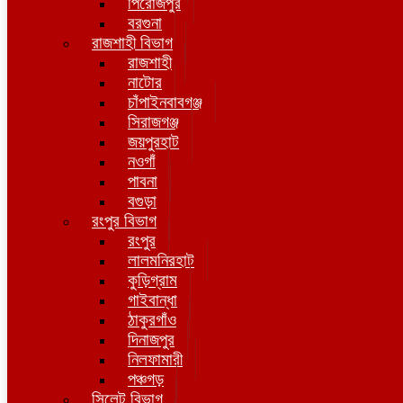
পিরোজপুর
বরগুনা
রাজশাহী বিভাগ
রাজশাহী
নাটোর
চাঁপাইনবাবগঞ্জ
সিরাজগঞ্জ
জয়পুরহাট
নওগাঁ
পাবনা
বগুড়া
রংপুর বিভাগ
রংপুর
লালমনিরহাট
কুড়িগ্রাম
গাইবান্ধা
ঠাকুরগাঁও
দিনাজপুর
নিলফামারী
পঞ্চগড়
সিলেট বিভাগ