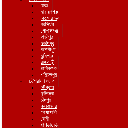
ঢাকা
নারায়ণগঞ্জ
কিশোরগঞ্জ
নরসিংদী
গোপালগঞ্জ
গাজীপুর
ফরিদপুর
মাদারীপুর
মুন্সিগঞ্জ
রাজবাড়ী
মানিকগঞ্জ
শরিয়তপুর
চট্টগ্রাম বিভাগ
চট্টগ্রাম
কুমিল্লা
চাঁদপুর
কক্সবাজার
নোয়াখালী
ফেনী
খাগড়াছড়ি