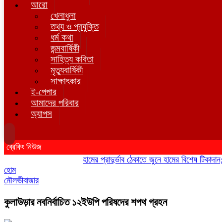
আরো
খেলাধুলা
তথ্য ও প্রযুক্তি
ধর্ম কথা
জন্মবার্ষিকী
সাহিত্য কবিতা
মৃত্যুবার্ষিকী
সাক্ষাৎকার
ই-পেপার
আমাদের পরিবার
অ্যাপস
ব্রেকিং নিউজ
হামের প্রাদুর্ভাব ঠেকাতে জুনে হামের বিশেষ টিকাদান; ট
হোম
মৌলভীবাজার
কুলাউড়ার নবনির্বাচিত ১২ইউপি পরিষদের শপথ গ্রহন