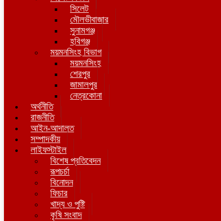
সিলেট
মৌলভীবাজার
সুনামগঞ্জ
হবিগঞ্জ
ময়মনসিংহ বিভাগ
ময়মনসিংহ
শেরপুর
জামালপুর
নেত্রকোনা
অর্থনীতি
রাজনীতি
আইন-আদালত
সম্পাদকীয়
লাইফস্টাইল
বিশেষ প্রতিবেদন
রূপচর্চা
বিনোদন
ফিচার
খাদ্য ও পুষ্টি
কৃষি সংবাদ