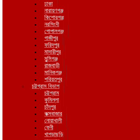
ঢাকা
নারায়ণগঞ্জ
কিশোরগঞ্জ
নরসিংদী
গোপালগঞ্জ
গাজীপুর
ফরিদপুর
মাদারীপুর
মুন্সিগঞ্জ
রাজবাড়ী
মানিকগঞ্জ
শরিয়তপুর
চট্টগ্রাম বিভাগ
চট্টগ্রাম
কুমিল্লা
চাঁদপুর
কক্সবাজার
নোয়াখালী
ফেনী
খাগড়াছড়ি