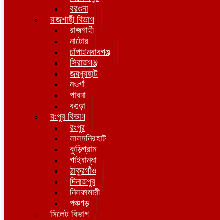
বরগুনা
রাজশাহী বিভাগ
রাজশাহী
নাটোর
চাঁপাইনবাবগঞ্জ
সিরাজগঞ্জ
জয়পুরহাট
নওগাঁ
পাবনা
বগুড়া
রংপুর বিভাগ
রংপুর
লালমনিরহাট
কুড়িগ্রাম
গাইবান্ধা
ঠাকুরগাঁও
দিনাজপুর
নিলফামারী
পঞ্চগড়
সিলেট বিভাগ