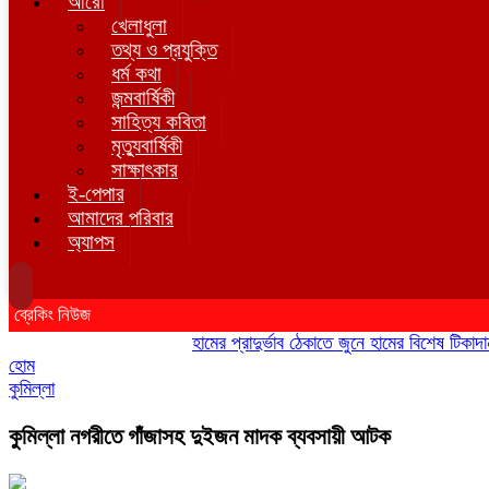
আরো
খেলাধুলা
তথ্য ও প্রযুক্তি
ধর্ম কথা
জন্মবার্ষিকী
সাহিত্য কবিতা
মৃত্যুবার্ষিকী
সাক্ষাৎকার
ই-পেপার
আমাদের পরিবার
অ্যাপস
ব্রেকিং নিউজ
হামের প্রাদুর্ভাব ঠেকাতে জুনে হামের বিশেষ টিকাদান; টি
হোম
কুমিল্লা
কুমিল্লা নগরীতে গাঁজাসহ দুইজন মাদক ব্যবসায়ী আটক