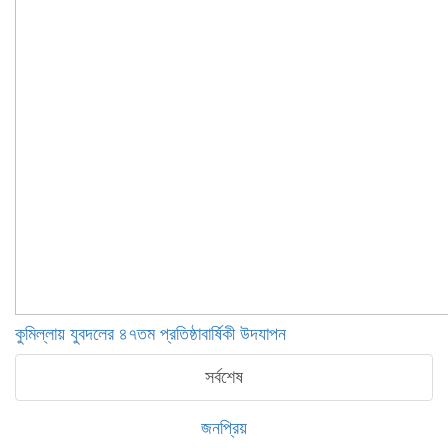
কুমিল্লায় যুবদলের ৪৭তম প্রতিষ্ঠাবার্ষিকী উদযাপন
সর্বশেষ
জনপ্রিয়