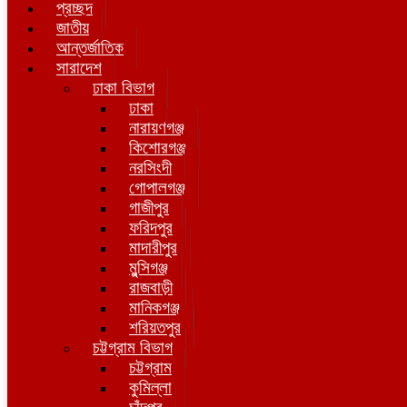
প্রচ্ছদ
জাতীয়
আন্তর্জাতিক
সারাদেশ
ঢাকা বিভাগ
ঢাকা
নারায়ণগঞ্জ
কিশোরগঞ্জ
নরসিংদী
গোপালগঞ্জ
গাজীপুর
ফরিদপুর
মাদারীপুর
মুন্সিগঞ্জ
রাজবাড়ী
মানিকগঞ্জ
শরিয়তপুর
চট্টগ্রাম বিভাগ
চট্টগ্রাম
কুমিল্লা