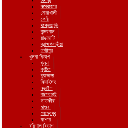
চাঁদপুর
কক্সবাজার
নোয়াখালী
ফেনী
খাগড়াছড়ি
বান্দরবান
রাঙামাটি
ব্রাহ্মণবাড়ীয়া
লক্ষ্মীপুর
খুলনা বিভাগ
খুলনা
কুষ্টিয়া
চুয়াডাঙ্গা
ঝিনাইদহ
নড়াইল
বাগেরহাট
সাতক্ষীরা
মাগুরা
মেহেরপুর
যশোর
বরিশাল বিভাগ