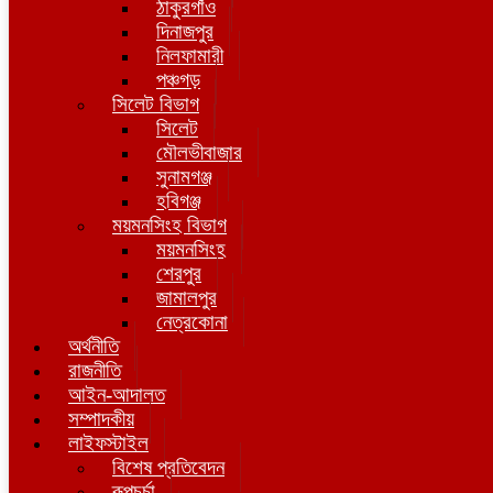
ঠাকুরগাঁও
দিনাজপুর
নিলফামারী
পঞ্চগড়
সিলেট বিভাগ
সিলেট
মৌলভীবাজার
সুনামগঞ্জ
হবিগঞ্জ
ময়মনসিংহ বিভাগ
ময়মনসিংহ
শেরপুর
জামালপুর
নেত্রকোনা
অর্থনীতি
রাজনীতি
আইন-আদালত
সম্পাদকীয়
লাইফস্টাইল
বিশেষ প্রতিবেদন
রূপচর্চা