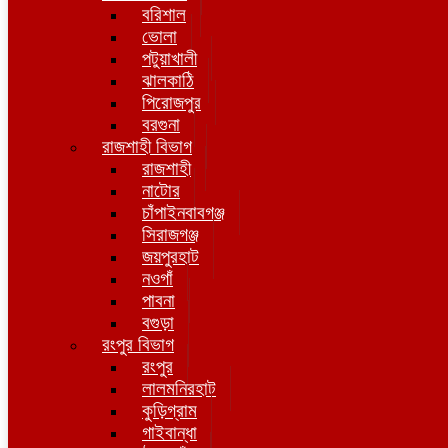
বরিশাল
ভোলা
পটুয়াখালী
ঝালকাঠি
পিরোজপুর
বরগুনা
রাজশাহী বিভাগ
রাজশাহী
নাটোর
চাঁপাইনবাবগঞ্জ
সিরাজগঞ্জ
জয়পুরহাট
নওগাঁ
পাবনা
বগুড়া
রংপুর বিভাগ
রংপুর
লালমনিরহাট
কুড়িগ্রাম
গাইবান্ধা