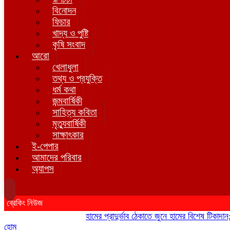
বিনোদন
ফিচার
খাদ্য ও পুষ্টি
কৃষি সংবাদ
আরো
খেলাধুলা
তথ্য ও প্রযুক্তি
ধর্ম কথা
জন্মবার্ষিকী
সাহিত্য কবিতা
মৃত্যুবার্ষিকী
সাক্ষাৎকার
ই-পেপার
আমাদের পরিবার
অ্যাপস
ব্রেকিং নিউজ
হামের প্রাদুর্ভাব ঠেকাতে জুনে হামের বিশেষ টিকাদান; টিক
হোম