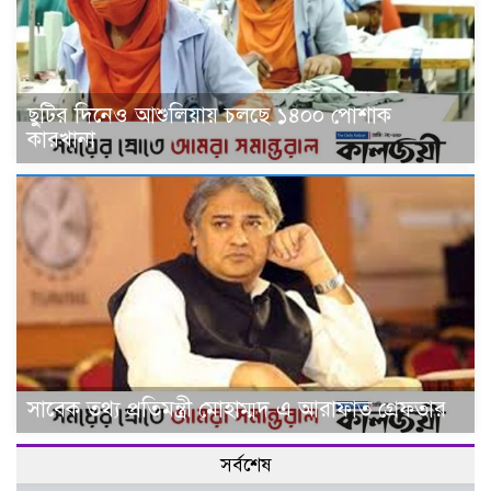
ছুটির দিনেও আশুলিয়ায় চলছে ১৪০০ পোশাক
কারখানা
সাবেক তথ্য প্রতিমন্ত্রী মোহাম্মদ এ আরাফাত গ্রেফতার
সর্বশেষ