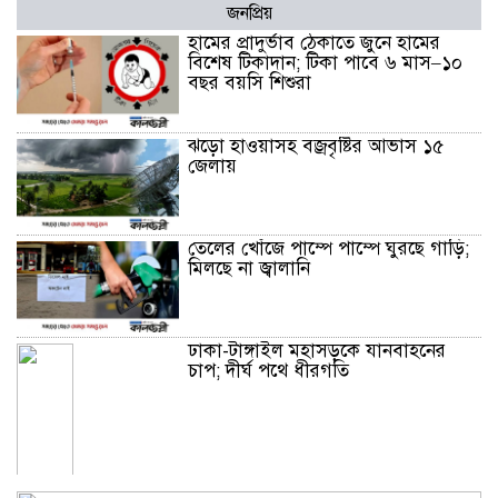
জনপ্রিয়
হামের প্রাদুর্ভাব ঠেকাতে জুনে হামের
বিশেষ টিকাদান; টিকা পাবে ৬ মাস–১০
বছর বয়সি শিশুরা
ঝড়ো হাওয়াসহ বজ্রবৃষ্টির আভাস ১৫
জেলায়
তেলের খোঁজে পাম্পে পাম্পে ঘুরছে গাড়ি;
মিলছে না জ্বালানি
ঢাকা-টাঙ্গাইল মহাসড়কে যানবাহনের
চাপ; দীর্ঘ পথে ধীরগতি