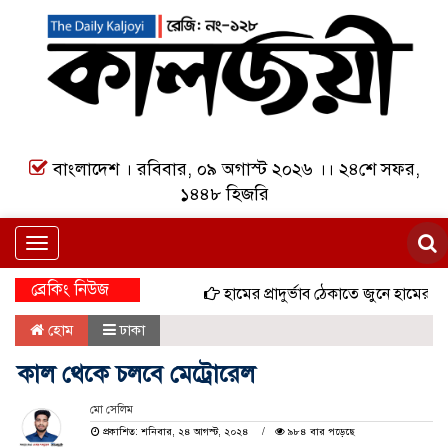
বাংলাদেশ । রবিবার, ০৯ অগাস্ট ২০২৬ ।। ২৪শে সফর,
১৪৪৮ হিজরি
Toggle
navigation
ব্রেকিং নিউজ
হামের প্রাদুর্ভাব ঠেকাতে জুনে হামের বিশেষ
হোম
ঢাকা
কাল থেকে চলবে মেট্রোরেল
মো সেলিম
প্রকাশিত: শনিবার, ২৪ আগস্ট, ২০২৪
৯৮৪ বার পড়েছে