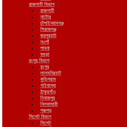
রাজশাহী বিভাগ
রাজশাহী
নাটোর
চাঁপাইনবাবগঞ্জ
সিরাজগঞ্জ
জয়পুরহাট
নওগাঁ
পাবনা
বগুড়া
রংপুর বিভাগ
রংপুর
লালমনিরহাট
কুড়িগ্রাম
গাইবান্ধা
ঠাকুরগাঁও
দিনাজপুর
নিলফামারী
পঞ্চগড়
সিলেট বিভাগ
সিলেট