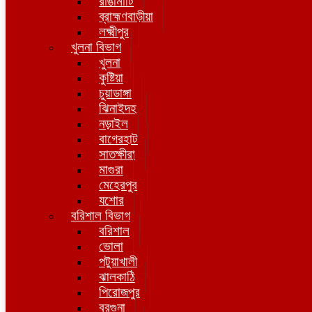
রাঙামাটি
ব্রাহ্মণবাড়ীয়া
লক্ষ্মীপুর
খুলনা বিভাগ
খুলনা
কুষ্টিয়া
চুয়াডাঙ্গা
ঝিনাইদহ
নড়াইল
বাগেরহাট
সাতক্ষীরা
মাগুরা
মেহেরপুর
যশোর
বরিশাল বিভাগ
বরিশাল
ভোলা
পটুয়াখালী
ঝালকাঠি
পিরোজপুর
বরগুনা