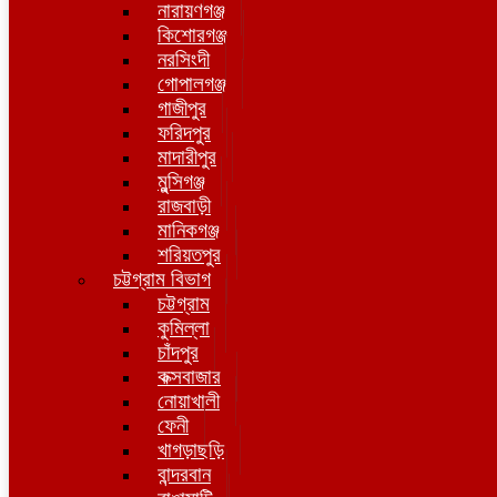
নারায়ণগঞ্জ
কিশোরগঞ্জ
নরসিংদী
গোপালগঞ্জ
গাজীপুর
ফরিদপুর
মাদারীপুর
মুন্সিগঞ্জ
রাজবাড়ী
মানিকগঞ্জ
শরিয়তপুর
চট্টগ্রাম বিভাগ
চট্টগ্রাম
কুমিল্লা
চাঁদপুর
কক্সবাজার
নোয়াখালী
ফেনী
খাগড়াছড়ি
বান্দরবান