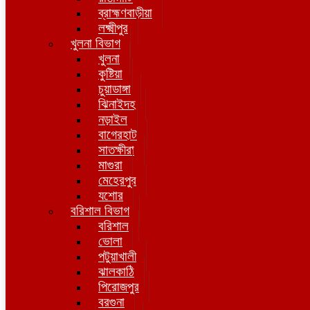
ব্রাহ্মণবাড়ীয়া
লক্ষ্মীপুর
খুলনা বিভাগ
খুলনা
কুষ্টিয়া
চুয়াডাঙ্গা
ঝিনাইদহ
নড়াইল
বাগেরহাট
সাতক্ষীরা
মাগুরা
মেহেরপুর
যশোর
বরিশাল বিভাগ
বরিশাল
ভোলা
পটুয়াখালী
ঝালকাঠি
পিরোজপুর
বরগুনা