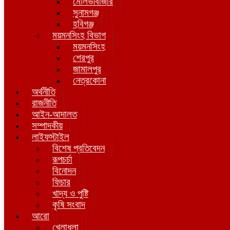
মৌলভীবাজার
সুনামগঞ্জ
হবিগঞ্জ
ময়মনসিংহ বিভাগ
ময়মনসিংহ
শেরপুর
জামালপুর
নেত্রকোনা
অর্থনীতি
রাজনীতি
আইন-আদালত
সম্পাদকীয়
লাইফস্টাইল
বিশেষ প্রতিবেদন
রূপচর্চা
বিনোদন
ফিচার
খাদ্য ও পুষ্টি
কৃষি সংবাদ
আরো
খেলাধুলা