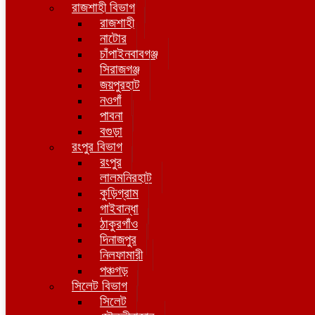
রাজশাহী বিভাগ
রাজশাহী
নাটোর
চাঁপাইনবাবগঞ্জ
সিরাজগঞ্জ
জয়পুরহাট
নওগাঁ
পাবনা
বগুড়া
রংপুর বিভাগ
রংপুর
লালমনিরহাট
কুড়িগ্রাম
গাইবান্ধা
ঠাকুরগাঁও
দিনাজপুর
নিলফামারী
পঞ্চগড়
সিলেট বিভাগ
সিলেট