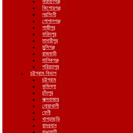
নারায়ণগঞ্জ
কিশোরগঞ্জ
নরসিংদী
গোপালগঞ্জ
গাজীপুর
ফরিদপুর
মাদারীপুর
মুন্সিগঞ্জ
রাজবাড়ী
মানিকগঞ্জ
শরিয়তপুর
চট্টগ্রাম বিভাগ
চট্টগ্রাম
কুমিল্লা
চাঁদপুর
কক্সবাজার
নোয়াখালী
ফেনী
খাগড়াছড়ি
বান্দরবান
রাঙামাটি