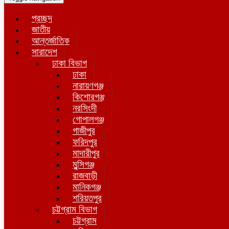
প্রচ্ছদ
জাতীয়
আন্তর্জাতিক
সারাদেশ
ঢাকা বিভাগ
ঢাকা
নারায়ণগঞ্জ
কিশোরগঞ্জ
নরসিংদী
গোপালগঞ্জ
গাজীপুর
ফরিদপুর
মাদারীপুর
মুন্সিগঞ্জ
রাজবাড়ী
মানিকগঞ্জ
শরিয়তপুর
চট্টগ্রাম বিভাগ
চট্টগ্রাম