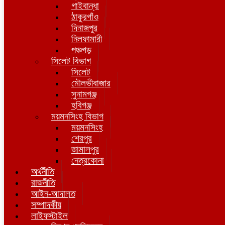
গাইবান্ধা
ঠাকুরগাঁও
দিনাজপুর
নিলফামারী
পঞ্চগড়
সিলেট বিভাগ
সিলেট
মৌলভীবাজার
সুনামগঞ্জ
হবিগঞ্জ
ময়মনসিংহ বিভাগ
ময়মনসিংহ
শেরপুর
জামালপুর
নেত্রকোনা
অর্থনীতি
রাজনীতি
আইন-আদালত
সম্পাদকীয়
লাইফস্টাইল