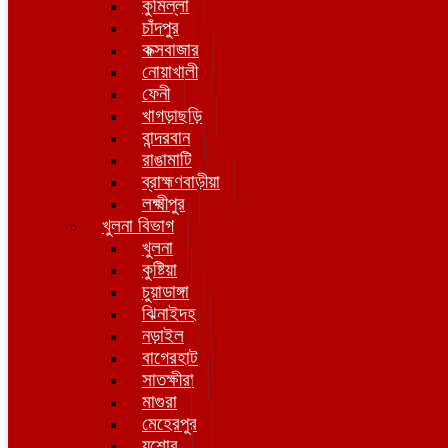
কুমিল্লা
চাঁদপুর
কক্সবাজার
নোয়াখালী
ফেনী
খাগড়াছড়ি
বান্দরবান
রাঙামাটি
ব্রাহ্মণবাড়ীয়া
লক্ষ্মীপুর
খুলনা বিভাগ
খুলনা
কুষ্টিয়া
চুয়াডাঙ্গা
ঝিনাইদহ
নড়াইল
বাগেরহাট
সাতক্ষীরা
মাগুরা
মেহেরপুর
যশোর