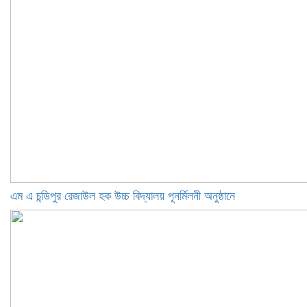
এম এ চন্ডিপুর রেজাউল হক উচ্চ বিদ্যালয় পূনর্মিলনী অনুষ্ঠানে