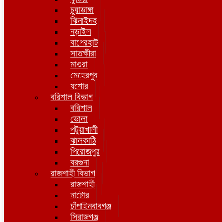
চুয়াডাঙ্গা
ঝিনাইদহ
নড়াইল
বাগেরহাট
সাতক্ষীরা
মাগুরা
মেহেরপুর
যশোর
বরিশাল বিভাগ
বরিশাল
ভোলা
পটুয়াখালী
ঝালকাঠি
পিরোজপুর
বরগুনা
রাজশাহী বিভাগ
রাজশাহী
নাটোর
চাঁপাইনবাবগঞ্জ
সিরাজগঞ্জ