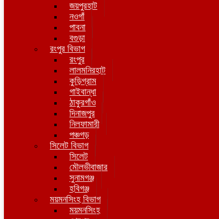
জয়পুরহাট
নওগাঁ
পাবনা
বগুড়া
রংপুর বিভাগ
রংপুর
লালমনিরহাট
কুড়িগ্রাম
গাইবান্ধা
ঠাকুরগাঁও
দিনাজপুর
নিলফামারী
পঞ্চগড়
সিলেট বিভাগ
সিলেট
মৌলভীবাজার
সুনামগঞ্জ
হবিগঞ্জ
ময়মনসিংহ বিভাগ
ময়মনসিংহ