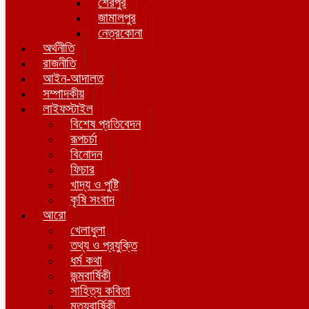
শেরপুর
জামালপুর
নেত্রকোনা
অর্থনীতি
রাজনীতি
আইন-আদালত
সম্পাদকীয়
লাইফস্টাইল
বিশেষ প্রতিবেদন
রূপচর্চা
বিনোদন
ফিচার
খাদ্য ও পুষ্টি
কৃষি সংবাদ
আরো
খেলাধুলা
তথ্য ও প্রযুক্তি
ধর্ম কথা
জন্মবার্ষিকী
সাহিত্য কবিতা
মৃত্যুবার্ষিকী