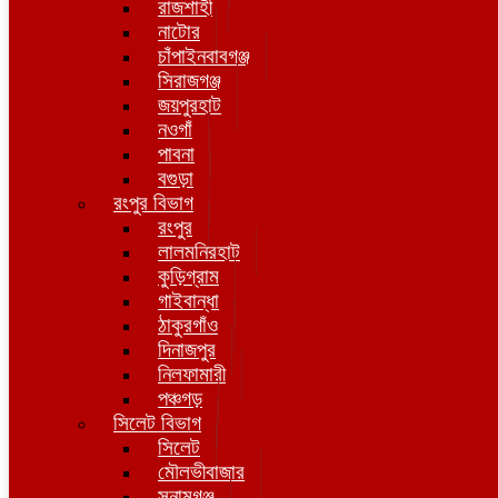
রাজশাহী
নাটোর
চাঁপাইনবাবগঞ্জ
সিরাজগঞ্জ
জয়পুরহাট
নওগাঁ
পাবনা
বগুড়া
রংপুর বিভাগ
রংপুর
লালমনিরহাট
কুড়িগ্রাম
গাইবান্ধা
ঠাকুরগাঁও
দিনাজপুর
নিলফামারী
পঞ্চগড়
সিলেট বিভাগ
সিলেট
মৌলভীবাজার
সুনামগঞ্জ