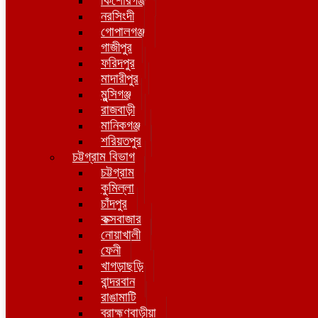
কিশোরগঞ্জ
নরসিংদী
গোপালগঞ্জ
গাজীপুর
ফরিদপুর
মাদারীপুর
মুন্সিগঞ্জ
রাজবাড়ী
মানিকগঞ্জ
শরিয়তপুর
চট্টগ্রাম বিভাগ
চট্টগ্রাম
কুমিল্লা
চাঁদপুর
কক্সবাজার
নোয়াখালী
ফেনী
খাগড়াছড়ি
বান্দরবান
রাঙামাটি
ব্রাহ্মণবাড়ীয়া