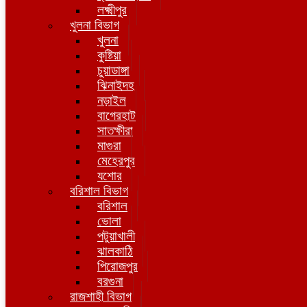
লক্ষ্মীপুর
খুলনা বিভাগ
খুলনা
কুষ্টিয়া
চুয়াডাঙ্গা
ঝিনাইদহ
নড়াইল
বাগেরহাট
সাতক্ষীরা
মাগুরা
মেহেরপুর
যশোর
বরিশাল বিভাগ
বরিশাল
ভোলা
পটুয়াখালী
ঝালকাঠি
পিরোজপুর
বরগুনা
রাজশাহী বিভাগ