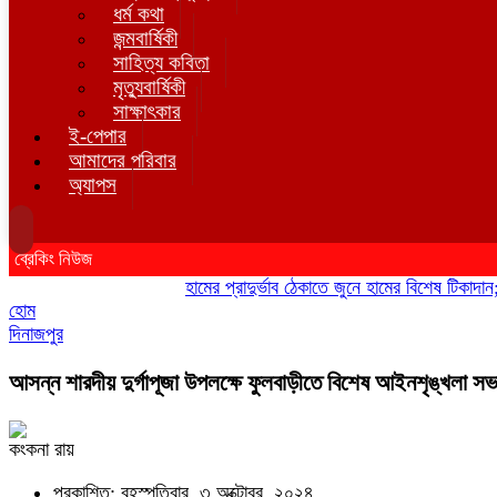
ধর্ম কথা
জন্মবার্ষিকী
সাহিত্য কবিতা
মৃত্যুবার্ষিকী
সাক্ষাৎকার
ই-পেপার
আমাদের পরিবার
অ্যাপস
ব্রেকিং নিউজ
হামের প্রাদুর্ভাব ঠেকাতে জুনে হামের বিশেষ টিকাদান; টিক
হোম
দিনাজপুর
আসন্ন শারদীয় দুর্গাপূজা উপলক্ষে ফুলবাড়ীতে বিশেষ আইনশৃঙ্খলা সভ
কংকনা রায়
প্রকাশিত: বৃহস্পতিবার, ৩ অক্টোবর, ২০২৪