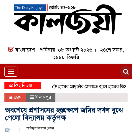
বাংলাদেশ । শনিবার, ০৮ অগাস্ট ২০২৬ ।। ২৪শে সফর,
১৪৪৮ হিজরি
Toggle
navigation
ব্রেকিং নিউজ
হামের প্রাদুর্ভাব ঠেকাতে জুনে হামের বিশেষ টিকা
হোম
দিনাজপুর
অবশেষে প্রশাসনের হস্তক্ষেপে জমির দখল বুঝে
পেলো বিদ্যালয় কর্তৃপক্ষ
আরিফুল ইসলাম জেমন